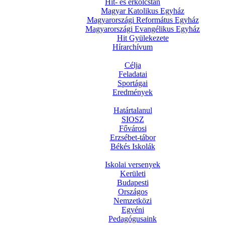
Hit- és erkölcstan
Magyar Katolikus Egyház
Magyarországi Református Egyház
Magyarországi Evangélikus Egyház
Hit Gyülekezete
Hírarchívum
Célja
Feladatai
Sportágai
Eredmények
Határtalanul
SIOSZ
Fővárosi
Erzsébet-tábor
Békés Iskolák
Iskolai versenyek
Kerületi
Budapesti
Országos
Nemzetközi
Egyéni
Pedagógusaink