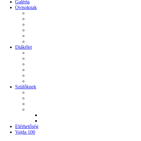
Galéria
Ovisoknak
Diákélet
Szülőknek
Elérhetőség
Vajda 100