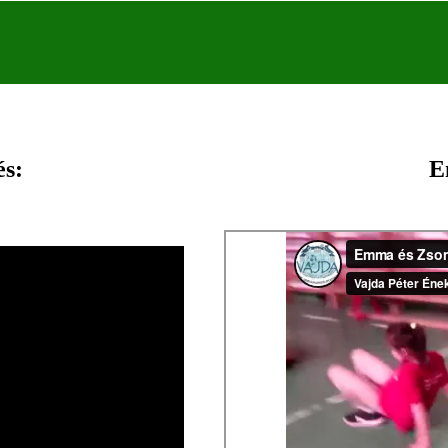
és:
E