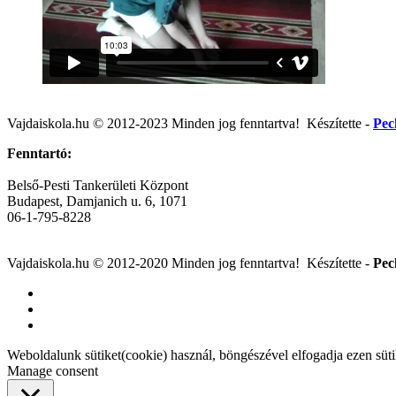
Post
Vajdaiskola.hu © 2012-2023 Minden jog fenntartva! ‎‎‏‏‎ ‎Készítette -
Pec
navigation
Fenntartó:
Belső-Pesti Tankerületi Központ
Budapest, Damjanich u. 6, 1071
06-1-795-8228
Vajdaiskola.hu © 2012-2020 Minden jog fenntartva! ‎‎‏‏‎ ‎Készítette -
Pec
Weboldalunk sütiket(cookie) használ, böngészével elfogadja ezen süt
Manage consent