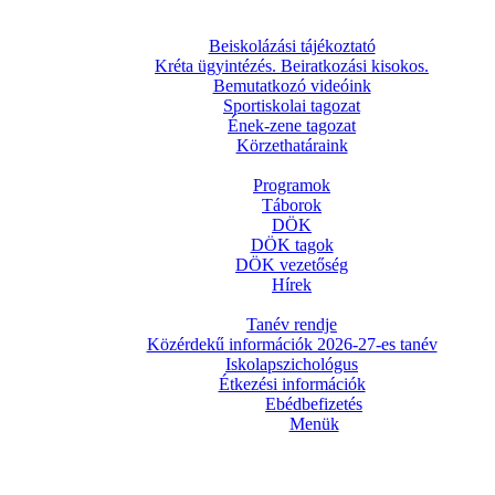
Beiskolázási tájékoztató
Kréta ügyintézés. Beiratkozási kisokos.
Bemutatkozó videóink
Sportiskolai tagozat
Ének-zene tagozat
Körzethatáraink
Programok
Táborok
DÖK
DÖK tagok
DÖK vezetőség
Hírek
Tanév rendje
Közérdekű információk 2026-27-es tanév
Iskolapszichológus
Étkezési információk
Ebédbefizetés
Menük