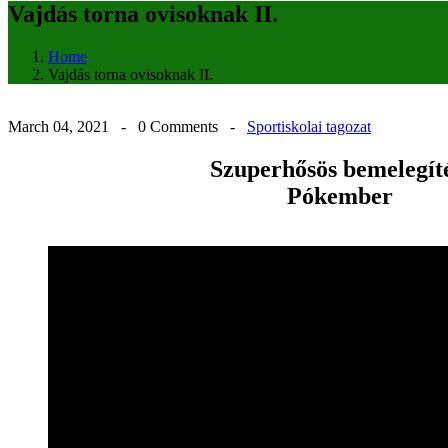
Vajdás torna ovisoknak II.
Home
Vajdás torna ovisoknak II.
March 04, 2021 -
0 Comments
-
Sportiskolai tagozat
Szuperhősös bemelegít
Pókember