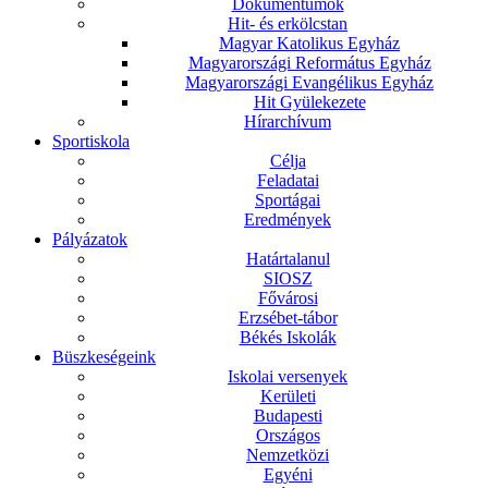
Dokumentumok
Hit- és erkölcstan
Magyar Katolikus Egyház
Magyarországi Református Egyház
Magyarországi Evangélikus Egyház
Hit Gyülekezete
Hírarchívum
Sportiskola
Célja
Feladatai
Sportágai
Eredmények
Pályázatok
Határtalanul
SIOSZ
Fővárosi
Erzsébet-tábor
Békés Iskolák
Büszkeségeink
Iskolai versenyek
Kerületi
Budapesti
Országos
Nemzetközi
Egyéni