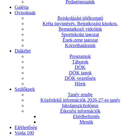
Pedagógusaink
Galéria
Ovisoknak
Beiskolázási tájékoztató
Kréta ügyintézés. Beiratkozási kisokos.
Bemutatkozó videóink
Sportiskolai tagozat
Ének-zene tagozat
Körzethatáraink
Diákélet
Programok
Táborok
DÖK
DÖK tagok
DÖK vezetőség
Hírek
Szülőknek
Tanév rendje
Közérdekű információk 2026-27-es tanév
Iskolapszichológus
Étkezési információk
Ebédbefizetés
Menük
Elérhetőség
Vajda 100