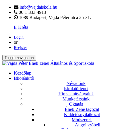
info@vajdaiskola.hu
06-1-333-4913
1089 Budapest, Vajda Péter utca 25-31.
E-Kréta
Login
or
Register
Toggle navigation
Kezdőlap
Iskolánkról
Névadónk
Iskolatörténet
Híres tanítványaink
Munkatársaink
Oktatás
Ének-Zene tagozat
Küldetésnyilatkozat
Módszerek
Angol szóbeli