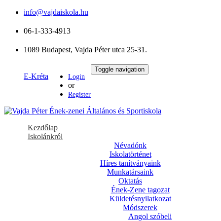
info@vajdaiskola.hu
06-1-333-4913
1089 Budapest, Vajda Péter utca 25-31.
Toggle navigation
E-Kréta
Login
or
Register
Kezdőlap
Iskolánkról
Névadónk
Iskolatörténet
Híres tanítványaink
Munkatársaink
Oktatás
Ének-Zene tagozat
Küldetésnyilatkozat
Módszerek
Angol szóbeli