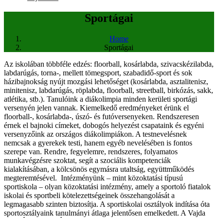
Sportágai
Home
Sportágai
Az iskolában többféle edzés: floorball, kosárlabda, szivacskézilabda,
labdarúgás, torna-, mellett tömegsport, szabadidő-sport és sok
házibajnokság nyújt mozgási lehetőséget (kosárlabda, asztalitenisz,
minitenisz, labdarúgás, röplabda, floorball, streetball, birkózás, sakk,
atlétika, stb.). Tanulóink a diákolimpia minden kerületi sportági
versenyén jelen vannak. Kiemelkedő eredményeket érünk el
floorball-, kosárlabda-, úszó- és futóversenyeken. Rendszeresen
érnek el bajnoki címeket, dobogós helyezést csapataink és egyéni
versenyzőink az országos diákolimpiákon. A testnevelésnek
nemcsak a gyerekek testi, hanem egyéb nevelésében is fontos
szerepe van. Rendre, fegyelemre, rendszeres, folyamatos
munkavégzésre szoktat, segít a szociális kompetenciák
kialakításában, a kölcsönös egymásra utaltság, együttműködés
megteremtésével. Intézményünk – mint közoktatási típusú
sportiskola – olyan közoktatási intézmény, amely a sportoló fiatalok
iskolai és sportbeli kötelezettségeinek összehangolását a
legmagasabb szinten biztosítja. A sportiskolai osztályok indítása óta
sportosztályaink tanulmányi átlaga jelentősen emelkedett. A Vajda