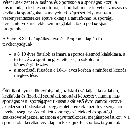
Péter Ének-zenei Általános és Sportiskola a sportágak közül a
kosárlabda, a férfi és női torna, a floorball mellé felvette az úszás és
kézilabda sportágakat is melyeknek képzését folyamatosan
versenyrendszerekre építve oktatja a tanulóknak. A sportági
kerettantervek mellékletként megtalálhatók a pedagógiai
programban.
A Sport XXI. Utánpótlás-nevelési Program alapján fő
tevékenységünk:
a 6-10 éves fiatalok számára a sportos életmód kialakítása, a
testedzés, a sport megszerettetése, a sokoldalú
képességfejlesztés
a sportágtól függően a 10-14 éves korban a minőségi képzés
megkezdése.
Ötödiktől nyolcadik évfolyamig az iskola vállalja a kosárlabda,
kézilabda és floorball sportágak sportági képzését valamint más
sportágakban- sportágspecifikusan akár első évfolyamtól kezdve –
az edzésidő biztosítását az egyesületi keretek közötti versenysport
tevékenységhez. Az érintett sportegyesületekkel és sportági
szakszövetségekkel az iskola együttműködési megállapodást köt. × a
sportiskolai kerettanterv alapján készítjük fel sportosztályainkat.