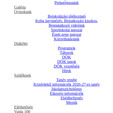
Pedagógusaink
Galéria
Ovisoknak
Beiskolázási tájékoztató
Kréta ügyintézés. Beiratkozási kisokos.
Bemutatkozó videóink
Sportiskolai tagozat
Ének-zene tagozat
Körzethatáraink
Diákélet
Programok
Táborok
DÖK
DÖK tagok
DÖK vezetőség
Hírek
Szülőknek
Tanév rendje
Közérdekű információk 2026-27-es tanév
Iskolapszichológus
Étkezési információk
Ebédbefizetés
Menük
Elérhetőség
Vajda 100