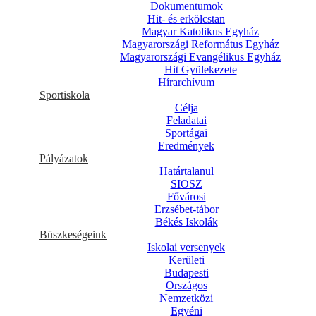
Dokumentumok
Hit- és erkölcstan
Magyar Katolikus Egyház
Magyarországi Református Egyház
Magyarországi Evangélikus Egyház
Hit Gyülekezete
Hírarchívum
Sportiskola
Célja
Feladatai
Sportágai
Eredmények
Pályázatok
Határtalanul
SIOSZ
Fővárosi
Erzsébet-tábor
Békés Iskolák
Büszkeségeink
Iskolai versenyek
Kerületi
Budapesti
Országos
Nemzetközi
Egyéni