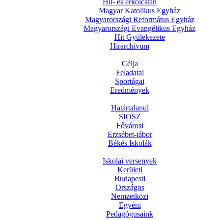
Hit- és erkölcstan
Magyar Katolikus Egyház
Magyarországi Református Egyház
Magyarországi Evangélikus Egyház
Hit Gyülekezete
Hírarchívum
Célja
Feladatai
Sportágai
Eredmények
Határtalanul
SIOSZ
Fővárosi
Erzsébet-tábor
Békés Iskolák
Iskolai versenyek
Kerületi
Budapesti
Országos
Nemzetközi
Egyéni
Pedagógusaink