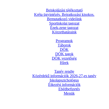
Beiskolázási tájékoztató
Kréta ügyintézés. Beiratkozási kisokos.
Bemutatkozó videóink
Sportiskolai tagozat
Ének-zene tagozat
Körzethatáraink
Programok
Táborok
DÖK
DÖK tagok
DÖK vezetőség
Hírek
Tanév rendje
Közérdekű információk 2026-27-es tanév
Iskolapszichológus
Étkezési információk
Ebédbefizetés
Menük