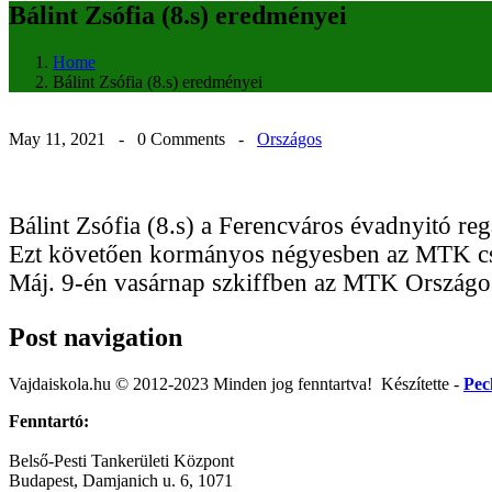
Bálint Zsófia (8.s) eredményei
Home
Bálint Zsófia (8.s) eredményei
May 11, 2021 -
0 Comments
-
Országos
Bálint Zsófia (8.s) a Ferencváros évadnyitó reg
Ezt követően kormányos négyesben az MTK csa
Máj. 9-én vasárnap szkiffben az MTK Országos 
Post navigation
Vajdaiskola.hu © 2012-2023 Minden jog fenntartva! ‎‎‏‏‎ ‎Készítette -
Pec
Fenntartó:
Belső-Pesti Tankerületi Központ
Budapest, Damjanich u. 6, 1071