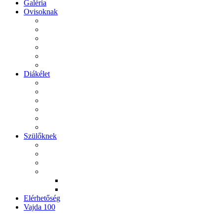
Galéria
Ovisoknak
Diákélet
Szülőknek
Elérhetőség
Vajda 100