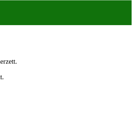
erzett.
t.