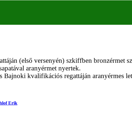
attáján (első versenyén) szkiffben bronzérmet sz
patával aranyérmet nyertek.
Bajnoki kvalifikációs regattáján aranyérmes let
hlof Erik