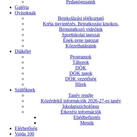
Pedagógusaink
Galéria
Ovisoknak
Beiskolázási tájékoztató
Kréta ügyintézés. Beiratkozási kisokos.
Bemutatkozó videóink
Sportiskolai tagozat
Ének-zene tagozat
Körzethatáraink
Diákélet
Programok
Táborok
DÖK
DÖK tagok
DÖK vezetőség
Hírek
Szülőknek
Tanév rendje
Közérdekű információk 2026-27-es tanév
Iskolapszichológus
Étkezési információk
Ebédbefizetés
Menük
Elérhetőség
Vajda 100