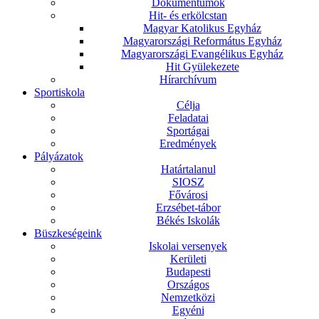
Dokumentumok
Hit- és erkölcstan
Magyar Katolikus Egyház
Magyarországi Református Egyház
Magyarországi Evangélikus Egyház
Hit Gyülekezete
Hírarchívum
Sportiskola
Célja
Feladatai
Sportágai
Eredmények
Pályázatok
Határtalanul
SIOSZ
Fővárosi
Erzsébet-tábor
Békés Iskolák
Büszkeségeink
Iskolai versenyek
Kerületi
Budapesti
Országos
Nemzetközi
Egyéni