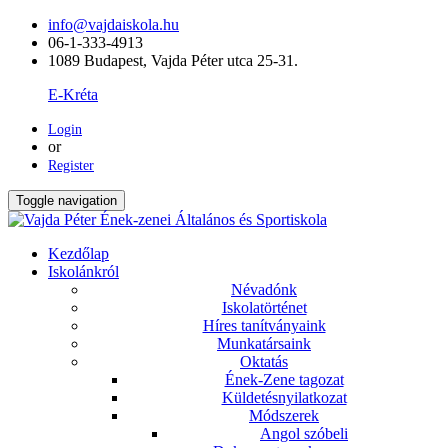
info@vajdaiskola.hu
06-1-333-4913
1089 Budapest, Vajda Péter utca 25-31.
E-Kréta
Login
or
Register
Toggle navigation
Kezdőlap
Iskolánkról
Névadónk
Iskolatörténet
Híres tanítványaink
Munkatársaink
Oktatás
Ének-Zene tagozat
Küldetésnyilatkozat
Módszerek
Angol szóbeli