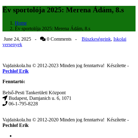
Év sportolója 2025: Merena Ádám, 8.s
Home
Év sportolója 2025: Merena Ádám, 8.s
June 24, 2025 -
0 Comments
-
Büszkeségeink
,
Iskolai
versenyek
Post
Vajdaiskola.hu © 2012-2023 Minden jog fenntartva! ‎‎‏‏‎ ‎Készítette -
Pechlof Erik
navigation
Fenntartó:
Belső-Pesti Tankerületi Központ
Budapest, Damjanich u. 6, 1071
06-1-795-8228
Vajdaiskola.hu © 2012-2020 Minden jog fenntartva! ‎‎‏‏‎ ‎Készítette -
Pechlof Erik