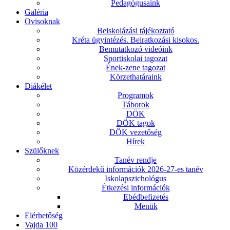
Pedagógusaink
Galéria
Ovisoknak
Beiskolázási tájékoztató
Kréta ügyintézés. Beiratkozási kisokos.
Bemutatkozó videóink
Sportiskolai tagozat
Ének-zene tagozat
Körzethatáraink
Diákélet
Programok
Táborok
DÖK
DÖK tagok
DÖK vezetőség
Hírek
Szülőknek
Tanév rendje
Közérdekű információk 2026-27-es tanév
Iskolapszichológus
Étkezési információk
Ebédbefizetés
Menük
Elérhetőség
Vajda 100