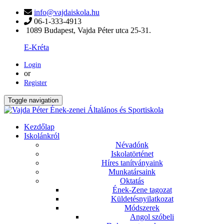
info@vajdaiskola.hu
06-1-333-4913
1089 Budapest, Vajda Péter utca 25-31.
E-Kréta
Login
or
Register
Toggle navigation
Kezdőlap
Iskolánkról
Névadónk
Iskolatörténet
Híres tanítványaink
Munkatársaink
Oktatás
Ének-Zene tagozat
Küldetésnyilatkozat
Módszerek
Angol szóbeli