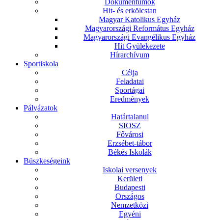
Dokumentumok
Hit- és erkölcstan
Magyar Katolikus Egyház
Magyarországi Református Egyház
Magyarországi Evangélikus Egyház
Hit Gyülekezete
Hírarchívum
Sportiskola
Célja
Feladatai
Sportágai
Eredmények
Pályázatok
Határtalanul
SIOSZ
Fővárosi
Erzsébet-tábor
Békés Iskolák
Büszkeségeink
Iskolai versenyek
Kerületi
Budapesti
Országos
Nemzetközi
Egyéni