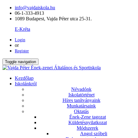
info@vajdaiskola.hu
06-1-333-4913
1089 Budapest, Vajda Péter utca 25-31.
E-Kréta
Login
or
Register
Toggle navigation
Kezdőlap
Iskolánkról
Névadónk
Iskolatörténet
Híres tanítványaink
Munkatársaink
Oktatás
Ének-Zene tagozat
Küldetésnyilatkozat
Módszerek
Angol szóbeli