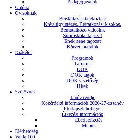
Pedagógusaink
Galéria
Ovisoknak
Beiskolázási tájékoztató
Kréta ügyintézés. Beiratkozási kisokos.
Bemutatkozó videóink
Sportiskolai tagozat
Ének-zene tagozat
Körzethatáraink
Diákélet
Programok
Táborok
DÖK
DÖK tagok
DÖK vezetőség
Hírek
Szülőknek
Tanév rendje
Közérdekű információk 2026-27-es tanév
Iskolapszichológus
Étkezési információk
Ebédbefizetés
Menük
Elérhetőség
Vajda 100