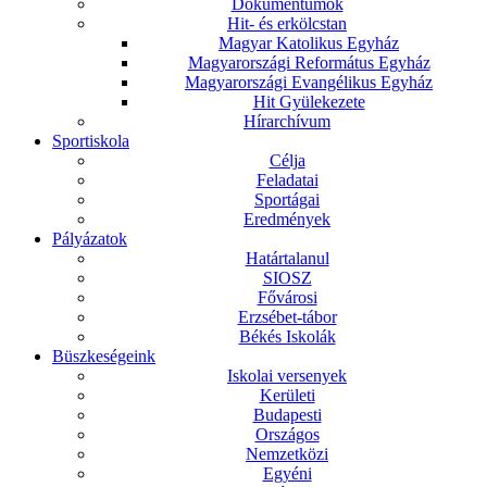
Dokumentumok
Hit- és erkölcstan
Magyar Katolikus Egyház
Magyarországi Református Egyház
Magyarországi Evangélikus Egyház
Hit Gyülekezete
Hírarchívum
Sportiskola
Célja
Feladatai
Sportágai
Eredmények
Pályázatok
Határtalanul
SIOSZ
Fővárosi
Erzsébet-tábor
Békés Iskolák
Büszkeségeink
Iskolai versenyek
Kerületi
Budapesti
Országos
Nemzetközi
Egyéni