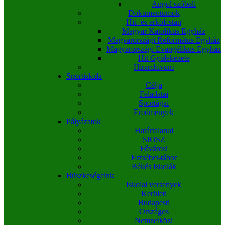
Angol szóbeli
Dokumentumok
Hit- és erkölcstan
Magyar Katolikus Egyház
Magyarországi Református Egyház
Magyarországi Evangélikus Egyház
Hit Gyülekezete
Hírarchívum
Sportiskola
Célja
Feladatai
Sportágai
Eredmények
Pályázatok
Határtalanul
SIOSZ
Fővárosi
Erzsébet-tábor
Békés Iskolák
Büszkeségeink
Iskolai versenyek
Kerületi
Budapesti
Országos
Nemzetközi