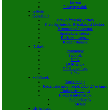
Egyéni
Pedagógusaink
Galéria
Ovisoknak
Beiskolázási tájékoztató
Kréta ügyintézés. Beiratkozási kisokos.
Bemutatkozó videóink
Sportiskolai tagozat
Ének-zene tagozat
Körzethatáraink
Diákélet
Programok
Táborok
DÖK
DÖK tagok
DÖK vezetőség
Hírek
Szülőknek
Tanév rendje
Közérdekű információk 2026-27-es tanév
Iskolapszichológus
Étkezési információk
Ebédbefizetés
Menük
Elérhetőség