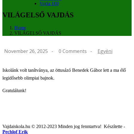
Vajda 100
VILÁGELSŐ VAJDÁS
Home
VILÁGELSŐ VAJDÁS
November 26, 2025 -
0 Comments
-
Egyéni
Iskolánk volt tanítványa, az öttusázó Benedek Gábor lett a ma élő
legidősebb olimpiai bajnok.
Gratulálunk!
Post
Vajdaiskola.hu © 2012-2023 Minden jog fenntartva! ‎‎‏‏‎ ‎Készítette -
Pechlof Erik
navigation