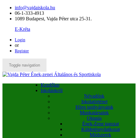
info@vajdaiskola.hu
06-1-333-4913
1089 Budapest, Vajda Péter utca 25-31.
E-Kréta
Login
or
Register
Toggle navigation
Kezdőlap
Iskolánkról
Névadónk
Iskolatörténet
Híres tanítványaink
Munkatársaink
Oktatás
Ének-Zene tagozat
Küldetésnyilatkozat
Módszerek