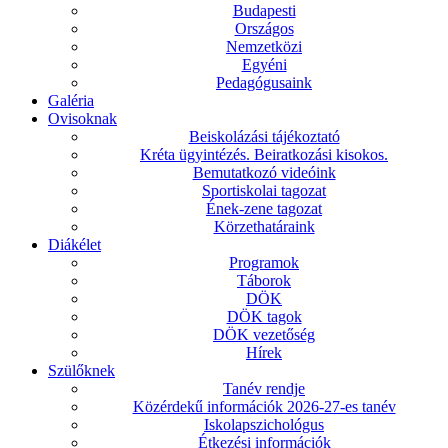
Budapesti
Országos
Nemzetközi
Egyéni
Pedagógusaink
Galéria
Ovisoknak
Beiskolázási tájékoztató
Kréta ügyintézés. Beiratkozási kisokos.
Bemutatkozó videóink
Sportiskolai tagozat
Ének-zene tagozat
Körzethatáraink
Diákélet
Programok
Táborok
DÖK
DÖK tagok
DÖK vezetőség
Hírek
Szülőknek
Tanév rendje
Közérdekű információk 2026-27-es tanév
Iskolapszichológus
Étkezési információk