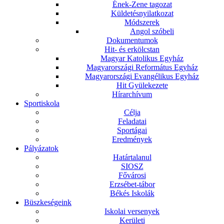
Ének-Zene tagozat
Küldetésnyilatkozat
Módszerek
Angol szóbeli
Dokumentumok
Hit- és erkölcstan
Magyar Katolikus Egyház
Magyarországi Református Egyház
Magyarországi Evangélikus Egyház
Hit Gyülekezete
Hírarchívum
Sportiskola
Célja
Feladatai
Sportágai
Eredmények
Pályázatok
Határtalanul
SIOSZ
Fővárosi
Erzsébet-tábor
Békés Iskolák
Büszkeségeink
Iskolai versenyek
Kerületi