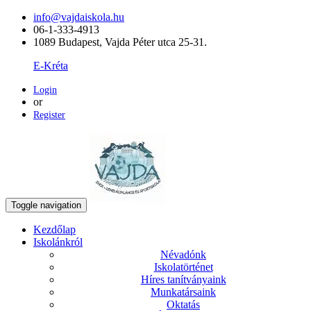
info@vajdaiskola.hu
06-1-333-4913
1089 Budapest, Vajda Péter utca 25-31.
E-Kréta
Login
or
Register
Toggle navigation
Kezdőlap
Iskolánkról
Névadónk
Iskolatörténet
Híres tanítványaink
Munkatársaink
Oktatás