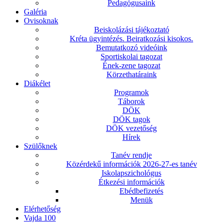
Pedagógusaink
Galéria
Ovisoknak
Beiskolázási tájékoztató
Kréta ügyintézés. Beiratkozási kisokos.
Bemutatkozó videóink
Sportiskolai tagozat
Ének-zene tagozat
Körzethatáraink
Diákélet
Programok
Táborok
DÖK
DÖK tagok
DÖK vezetőség
Hírek
Szülőknek
Tanév rendje
Közérdekű információk 2026-27-es tanév
Iskolapszichológus
Étkezési információk
Ebédbefizetés
Menük
Elérhetőség
Vajda 100