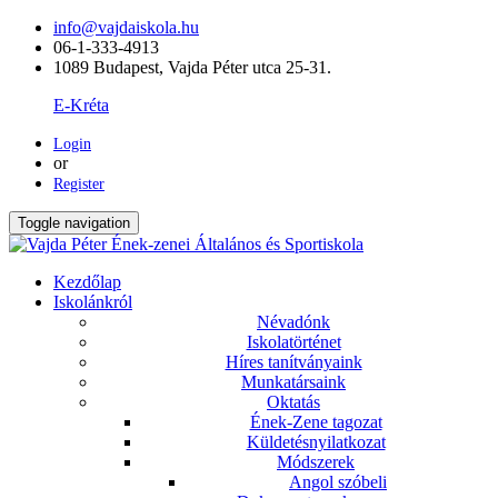
info@vajdaiskola.hu
06-1-333-4913
1089 Budapest, Vajda Péter utca 25-31.
E-Kréta
Login
or
Register
Toggle navigation
Kezdőlap
Iskolánkról
Névadónk
Iskolatörténet
Híres tanítványaink
Munkatársaink
Oktatás
Ének-Zene tagozat
Küldetésnyilatkozat
Módszerek
Angol szóbeli