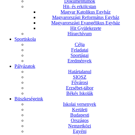
Dokumentumok
Hit- és erkölcstan
Magyar Katolikus Egyház
Magyarországi Református Egyház
Magyarországi Evangélikus Egyház
Hit Gyülekezete
Hírarchívum
Sportiskola
Célja
Feladatai
Sportágai
Eredmények
Pályázatok
Határtalanul
SIOSZ
Fővárosi
Erzsébet-tábor
Békés Iskolák
Büszkeségeink
Iskolai versenyek
Kerületi
Budapesti
Országos
Nemzetközi
Egyéni