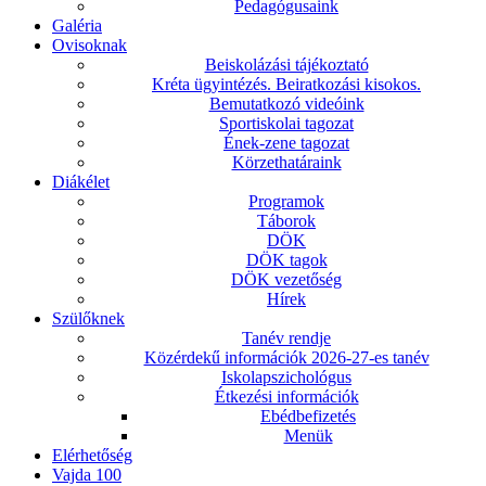
Pedagógusaink
Galéria
Ovisoknak
Beiskolázási tájékoztató
Kréta ügyintézés. Beiratkozási kisokos.
Bemutatkozó videóink
Sportiskolai tagozat
Ének-zene tagozat
Körzethatáraink
Diákélet
Programok
Táborok
DÖK
DÖK tagok
DÖK vezetőség
Hírek
Szülőknek
Tanév rendje
Közérdekű információk 2026-27-es tanév
Iskolapszichológus
Étkezési információk
Ebédbefizetés
Menük
Elérhetőség
Vajda 100