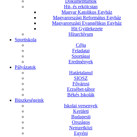
Dokumentumok
Hit- és erkölcstan
Magyar Katolikus Egyház
Magyarországi Református Egyház
Magyarországi Evangélikus Egyház
Hit Gyülekezete
Hírarchívum
Sportiskola
Célja
Feladatai
Sportágai
Eredmények
Pályázatok
Határtalanul
SIOSZ
Fővárosi
Erzsébet-tábor
Békés Iskolák
Büszkeségeink
Iskolai versenyek
Kerületi
Budapesti
Országos
Nemzetközi
Egyéni