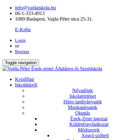
info@vajdaiskola.hu
06-1-333-4913
1089 Budapest, Vajda Péter utca 25-31.
E-Kréta
Login
or
Register
Toggle navigation
Kezdőlap
Iskolánkról
Névadónk
Iskolatörténet
Híres tanítványaink
Munkatársaink
Oktatás
Ének-Zene tagozat
Küldetésnyilatkozat
Módszerek
Angol szóbeli