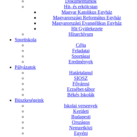
Dokumentumok
Hit- és erkölcstan
Magyar Katolikus Egyház
Magyarországi Református Egyház
Magyarországi Evangélikus Egyház
Hit Gyülekezete
Hírarchívum
Sportiskola
Célja
Feladatai
Sportágai
Eredmények
Pályázatok
Határtalanul
SIOSZ
Fővárosi
Erzsébet-tábor
Békés Iskolák
Büszkeségeink
Iskolai versenyek
Kerületi
Budapesti
Országos
Nemzetközi
Egyéni