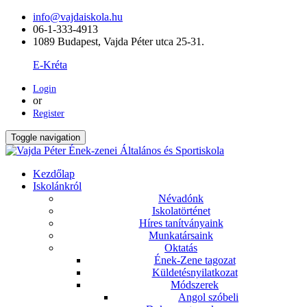
info@vajdaiskola.hu
06-1-333-4913
1089 Budapest, Vajda Péter utca 25-31.
E-Kréta
Login
or
Register
Toggle navigation
Kezdőlap
Iskolánkról
Névadónk
Iskolatörténet
Híres tanítványaink
Munkatársaink
Oktatás
Ének-Zene tagozat
Küldetésnyilatkozat
Módszerek
Angol szóbeli