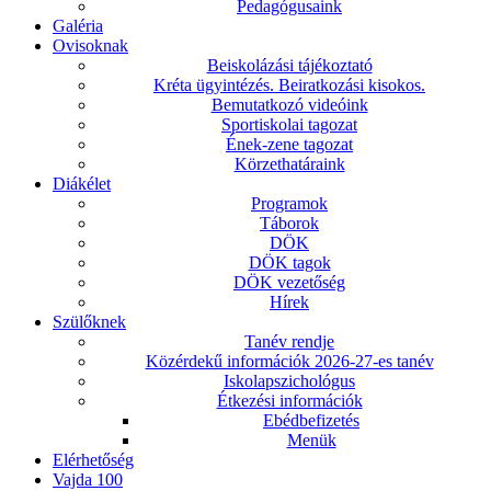
Pedagógusaink
Galéria
Ovisoknak
Beiskolázási tájékoztató
Kréta ügyintézés. Beiratkozási kisokos.
Bemutatkozó videóink
Sportiskolai tagozat
Ének-zene tagozat
Körzethatáraink
Diákélet
Programok
Táborok
DÖK
DÖK tagok
DÖK vezetőség
Hírek
Szülőknek
Tanév rendje
Közérdekű információk 2026-27-es tanév
Iskolapszichológus
Étkezési információk
Ebédbefizetés
Menük
Elérhetőség
Vajda 100