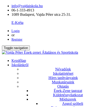
info@vajdaiskola.hu
06-1-333-4913
1089 Budapest, Vajda Péter utca 25-31.
E-Kréta
Login
or
Register
Toggle navigation
Kezdőlap
Iskolánkról
Névadónk
Iskolatörténet
Híres tanítványaink
Munkatársaink
Oktatás
Ének-Zene tagozat
Küldetésnyilatkozat
Módszerek
Angol szóbeli