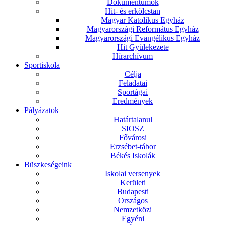
Dokumentumok
Hit- és erkölcstan
Magyar Katolikus Egyház
Magyarországi Református Egyház
Magyarországi Evangélikus Egyház
Hit Gyülekezete
Hírarchívum
Sportiskola
Célja
Feladatai
Sportágai
Eredmények
Pályázatok
Határtalanul
SIOSZ
Fővárosi
Erzsébet-tábor
Békés Iskolák
Büszkeségeink
Iskolai versenyek
Kerületi
Budapesti
Országos
Nemzetközi
Egyéni