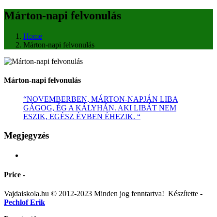
Márton-napi felvonulás
Home
Márton-napi felvonulás
Márton-napi felvonulás
“NOVEMBERBEN, MÁRTON-NAPJÁN LIBA
GÁGOG, ÉG A KÁLYHÁN. AKI LIBÁT NEM
ESZIK, EGÉSZ ÉVBEN ÉHEZIK. “
Megjegyzés
Price -
Vajdaiskola.hu © 2012-2023 Minden jog fenntartva! ‎‎‏‏‎ ‎Készítette -
Pechlof Erik