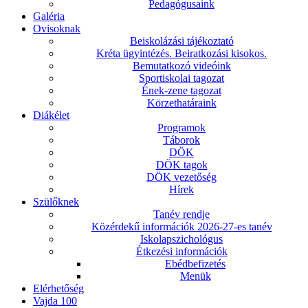
Pedagógusaink
Galéria
Ovisoknak
Beiskolázási tájékoztató
Kréta ügyintézés. Beiratkozási kisokos.
Bemutatkozó videóink
Sportiskolai tagozat
Ének-zene tagozat
Körzethatáraink
Diákélet
Programok
Táborok
DÖK
DÖK tagok
DÖK vezetőség
Hírek
Szülőknek
Tanév rendje
Közérdekű információk 2026-27-es tanév
Iskolapszichológus
Étkezési információk
Ebédbefizetés
Menük
Elérhetőség
Vajda 100