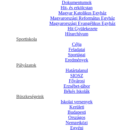
Dokumentumok
Hit- és erkölcstan
Magyar Katolikus Egyház
Magyarországi Református Egyház
Magyarországi Evangélikus Egyház
Hit Gyülekezete
Hírarchívum
Sportiskola
Célja
Feladatai
Sportágai
Eredmények
Pályázatok
Határtalanul
SIOSZ
Fővárosi
Erzsébet-tábor
Békés Iskolák
Büszkeségeink
Iskolai versenyek
Kerületi
Budapesti
Országos
Nemzetközi
Egyéni