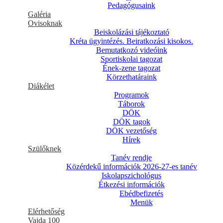
Pedagógusaink
Galéria
Ovisoknak
Beiskolázási tájékoztató
Kréta ügyintézés. Beiratkozási kisokos.
Bemutatkozó videóink
Sportiskolai tagozat
Ének-zene tagozat
Körzethatáraink
Diákélet
Programok
Táborok
DÖK
DÖK tagok
DÖK vezetőség
Hírek
Szülőknek
Tanév rendje
Közérdekű információk 2026-27-es tanév
Iskolapszichológus
Étkezési információk
Ebédbefizetés
Menük
Elérhetőség
Vajda 100