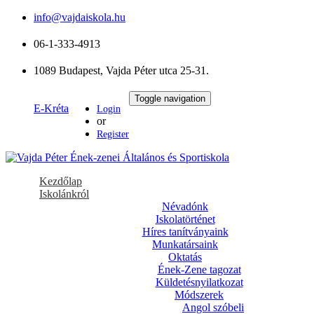
info@vajdaiskola.hu
06-1-333-4913
1089 Budapest, Vajda Péter utca 25-31.
Toggle navigation
E-Kréta
Login
or
Register
Kezdőlap
Iskolánkról
Névadónk
Iskolatörténet
Híres tanítványaink
Munkatársaink
Oktatás
Ének-Zene tagozat
Küldetésnyilatkozat
Módszerek
Angol szóbeli