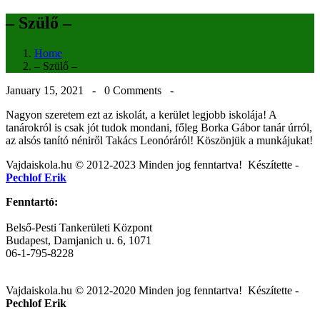
– Szülő –
Home
– Szülő –
January 15, 2021 -
0 Comments
-
Nagyon szeretem ezt az iskolát, a kerület legjobb iskolája! A
tanárokról is csak jót tudok mondani, főleg Borka Gábor tanár úrról,
az alsós tanító néniről Takács Leonóráról! Köszönjük a munkájukat!
Post
Vajdaiskola.hu © 2012-2023 Minden jog fenntartva! ‎‎‏‏‎ ‎Készítette -
Pechlof Erik
navigation
Fenntartó:
Belső-Pesti Tankerületi Központ
Budapest, Damjanich u. 6, 1071
06-1-795-8228
Vajdaiskola.hu © 2012-2020 Minden jog fenntartva! ‎‎‏‏‎ ‎Készítette -
Pechlof Erik