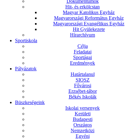
Dokumentumok
Hit- és erkölcstan
Magyar Katolikus Egyház
Magyarországi Református Egyház
Magyarországi Evangélikus Egyház
Hit Gyülekezete
Hírarchívum
Sportiskola
Célja
Feladatai
Sportágai
Eredmények
Pályázatok
Határtalanul
SIOSZ
Fővárosi
Erzsébet-tábor
Békés Iskolák
Büszkeségeink
Iskolai versenyek
Kerületi
Budapesti
Országos
Nemzetközi
Egyéni