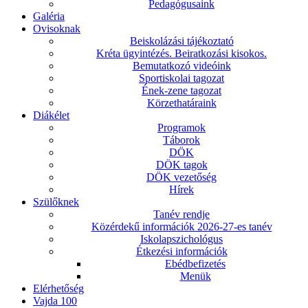
Pedagógusaink
Galéria
Ovisoknak
Beiskolázási tájékoztató
Kréta ügyintézés. Beiratkozási kisokos.
Bemutatkozó videóink
Sportiskolai tagozat
Ének-zene tagozat
Körzethatáraink
Diákélet
Programok
Táborok
DÖK
DÖK tagok
DÖK vezetőség
Hírek
Szülőknek
Tanév rendje
Közérdekű információk 2026-27-es tanév
Iskolapszichológus
Étkezési információk
Ebédbefizetés
Menük
Elérhetőség
Vajda 100