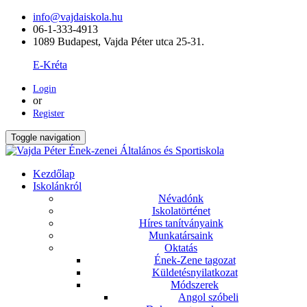
info@vajdaiskola.hu
06-1-333-4913
1089 Budapest, Vajda Péter utca 25-31.
E-Kréta
Login
or
Register
Toggle navigation
Kezdőlap
Iskolánkról
Névadónk
Iskolatörténet
Híres tanítványaink
Munkatársaink
Oktatás
Ének-Zene tagozat
Küldetésnyilatkozat
Módszerek
Angol szóbeli