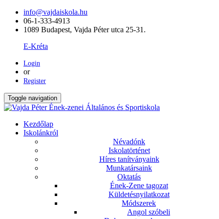
info@vajdaiskola.hu
06-1-333-4913
1089 Budapest, Vajda Péter utca 25-31.
E-Kréta
Login
or
Register
Toggle navigation
Kezdőlap
Iskolánkról
Névadónk
Iskolatörténet
Híres tanítványaink
Munkatársaink
Oktatás
Ének-Zene tagozat
Küldetésnyilatkozat
Módszerek
Angol szóbeli