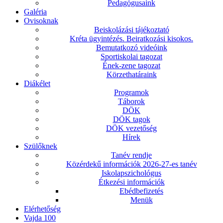
Pedagógusaink
Galéria
Ovisoknak
Beiskolázási tájékoztató
Kréta ügyintézés. Beiratkozási kisokos.
Bemutatkozó videóink
Sportiskolai tagozat
Ének-zene tagozat
Körzethatáraink
Diákélet
Programok
Táborok
DÖK
DÖK tagok
DÖK vezetőség
Hírek
Szülőknek
Tanév rendje
Közérdekű információk 2026-27-es tanév
Iskolapszichológus
Étkezési információk
Ebédbefizetés
Menük
Elérhetőség
Vajda 100