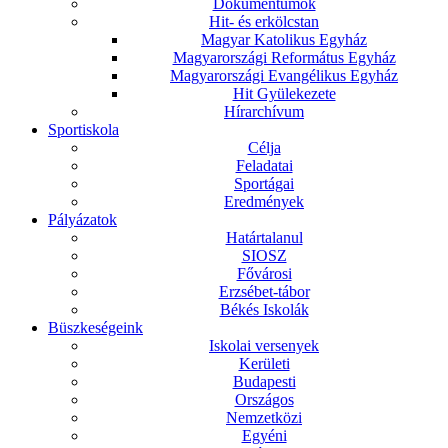
Dokumentumok
Hit- és erkölcstan
Magyar Katolikus Egyház
Magyarországi Református Egyház
Magyarországi Evangélikus Egyház
Hit Gyülekezete
Hírarchívum
Sportiskola
Célja
Feladatai
Sportágai
Eredmények
Pályázatok
Határtalanul
SIOSZ
Fővárosi
Erzsébet-tábor
Békés Iskolák
Büszkeségeink
Iskolai versenyek
Kerületi
Budapesti
Országos
Nemzetközi
Egyéni