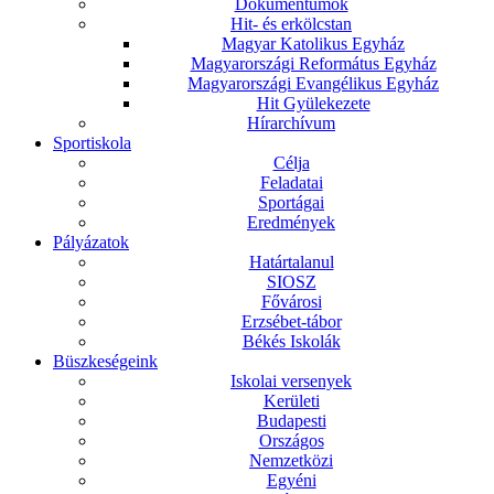
Dokumentumok
Hit- és erkölcstan
Magyar Katolikus Egyház
Magyarországi Református Egyház
Magyarországi Evangélikus Egyház
Hit Gyülekezete
Hírarchívum
Sportiskola
Célja
Feladatai
Sportágai
Eredmények
Pályázatok
Határtalanul
SIOSZ
Fővárosi
Erzsébet-tábor
Békés Iskolák
Büszkeségeink
Iskolai versenyek
Kerületi
Budapesti
Országos
Nemzetközi
Egyéni