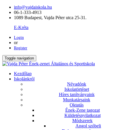
info@vajdaiskola.hu
06-1-333-4913
1089 Budapest, Vajda Péter utca 25-31.
E-Kréta
Login
or
Register
Toggle navigation
Kezdőlap
Iskolánkról
Névadónk
Iskolatörténet
Híres tanítványaink
Munkatársaink
Oktatás
Ének-Zene tagozat
Küldetésnyilatkozat
Módszerek
Angol szóbeli