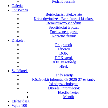
Pedagógusaink
Galéria
Ovisoknak
Beiskolázási tájékoztató
Kréta ügyintézés. Beiratkozási kisokos.
Bemutatkozó videóink
Sportiskolai tagozat
Ének-zene tagozat
Körzethatáraink
Diákélet
Programok
Táborok
DÖK
DÖK tagok
DÖK vezetőség
Hírek
Szülőknek
Tanév rendje
Közérdekű információk 2026-27-es tanév
Iskolapszichológus
Étkezési információk
Ebédbefizetés
Menük
Elérhetőség
Vajda 100