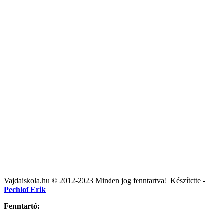
Post
Vajdaiskola.hu © 2012-2023 Minden jog fenntartva! ‎‎‏‏‎ ‎Készítette -
navigation
Pechlof Erik
Fenntartó: