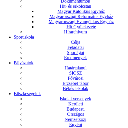
Dokumentumok
Hit- és erkölcstan
Magyar Katolikus Egyház
Magyarországi Református Egyház
Magyarországi Evangélikus Egyház
Hit Gyülekezete
Hírarchívum
Sportiskola
Célja
Feladatai
Sportágai
Eredmények
Pályázatok
Határtalanul
SIOSZ
Fővárosi
Erzsébet-tábor
Békés Iskolák
Büszkeségeink
Iskolai versenyek
Kerületi
Budapesti
Országos
Nemzetközi
Egyéni