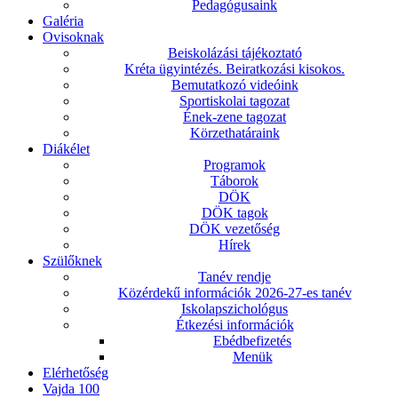
Pedagógusaink
Galéria
Ovisoknak
Beiskolázási tájékoztató
Kréta ügyintézés. Beiratkozási kisokos.
Bemutatkozó videóink
Sportiskolai tagozat
Ének-zene tagozat
Körzethatáraink
Diákélet
Programok
Táborok
DÖK
DÖK tagok
DÖK vezetőség
Hírek
Szülőknek
Tanév rendje
Közérdekű információk 2026-27-es tanév
Iskolapszichológus
Étkezési információk
Ebédbefizetés
Menük
Elérhetőség
Vajda 100