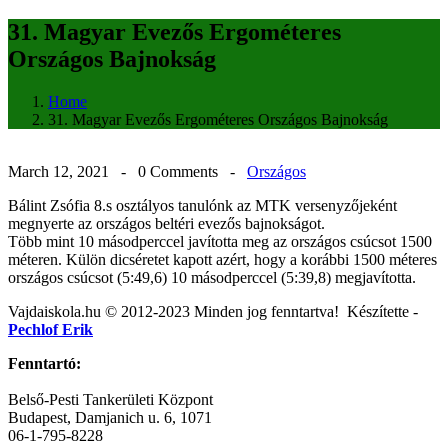
31. Magyar Evezős Ergométeres
Országos Bajnokság
Home
31. Magyar Evezős Ergométeres Országos Bajnokság
March 12, 2021 -
0 Comments
-
Országos
Bálint Zsófia 8.s osztályos tanulónk az MTK versenyzőjeként
megnyerte az országos beltéri evezős bajnokságot.
Több mint 10 másodperccel javította meg az országos csúcsot 1500
méteren. Külön dicséretet kapott azért, hogy a korábbi 1500 méteres
országos csúcsot (5:49,6) 10 másodperccel (5:39,8) megjavította.
Post
Vajdaiskola.hu © 2012-2023 Minden jog fenntartva! ‎‎‏‏‎ ‎Készítette -
Pechlof Erik
navigation
Fenntartó:
Belső-Pesti Tankerületi Központ
Budapest, Damjanich u. 6, 1071
06-1-795-8228