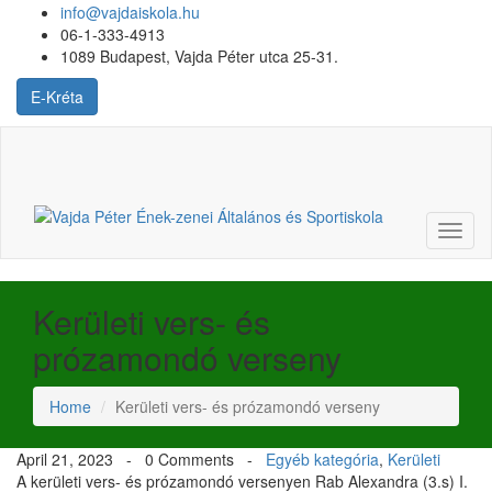
info@vajdaiskola.hu
06-1-333-4913
1089 Budapest, Vajda Péter utca 25-31.
E-Kréta
Login
or
Register
Toggl
naviga
Kerületi vers- és
prózamondó verseny
Home
Kerületi vers- és prózamondó verseny
April 21, 2023 -
0 Comments
-
Egyéb kategória
,
Kerületi
A kerületi vers- és prózamondó versenyen Rab Alexandra (3.s) I.