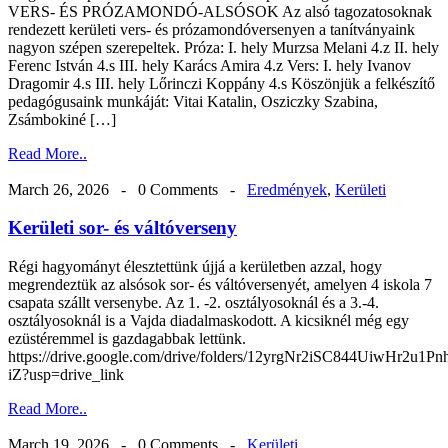
VERS- ÉS PRÓZAMONDÓ-ALSÓSOK Az alsó tagozatosoknak
rendezett kerületi vers- és prózamondóversenyen a tanítványaink
nagyon szépen szerepeltek. Próza: I. hely Murzsa Melani 4.z II. hely
Ferenc István 4.s III. hely Karács Amira 4.z Vers: I. hely Ivanov
Dragomir 4.s III. hely Lőrinczi Koppány 4.s Köszönjük a felkészítő
pedagógusaink munkáját: Vitai Katalin, Osziczky Szabina,
Zsámbokiné […]
Read More..
March 26, 2026 -
0 Comments
-
Eredmények
,
Kerületi
Kerületi sor- és váltóverseny
Régi hagyományt élesztettünk újjá a kerületben azzal, hogy
megrendeztük az alsósok sor- és váltóversenyét, amelyen 4 iskola 7
csapata szállt versenybe. Az 1. -2. osztályosoknál és a 3.-4.
osztályosoknál is a Vajda diadalmaskodott. A kicsiknél még egy
ezüstéremmel is gazdagabbak lettünk.
https://drive.google.com/drive/folders/12yrgNr2iSC844UiwHr2u1P
iZ?usp=drive_link
Read More..
March 19, 2026 -
0 Comments
-
Kerületi