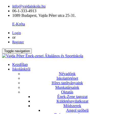
info@vajdaiskola.hu
06-1-333-4913
1089 Budapest, Vajda Péter utca 25-31.
E-Kréta
Login
or
Register
Toggle navigation
Kezdőlap
Iskolánkról
Névadónk
Iskolatörténet
Híres tanítványaink
Munkatársaink
Oktatás
Ének-Zene tagozat
Küldetésnyilatkozat
Módszerek
Angol szóbeli