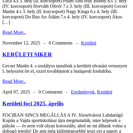
Luca 4.s 3. hely (II. korcsoport) Pham Anh Huy Bobby 8.s 3. hely
(IV. korcsoport) Horváth Olivér 7.s 3. hely (III. korcsoport) Gecsei
Martin 4.s 3. hely (II. korcsoport) Nagy Kinga 6.s 4. hely (III.
korcsoport) Do Bao An Ádám 7.s 4. hely (IV. korcsoport) Ákos
[…]
Read More..
November 12, 2025 -
0 Comments
-
Kerületi
KERÜLETI SIKER
Gecsei Martin 4. s osztályos tanulónk a kerületi olvasási versenyen
I. helyezést ért el, ezzel továbbjutott a budapesti fordulóba.
Read More..
April 07, 2025 -
0 Comments
-
Eredmények
,
Kerületi
Kerületi foci 2025. április
FOCIBAN SINCS MEGÁLLÁS A IV. Józsefvárosi Labdarúgó
Kupán a Vajda sportiskolásai újra megmutatták, mire képesek a
pályán — és nem volt olyan korosztály, ahol ne mi álltunk volna a
dobogó tetején! De ami még különlegesebbé teszi ezt a napot: a