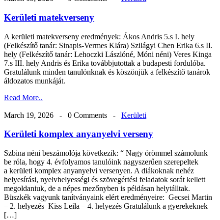
Kerületi matekverseny
A kerületi matekverseny eredmények: Ákos Andris 5.s I. hely
(Felkészítő tanár: Sinapis-Vermes Klára) Szilágyi Chen Erika 6.s II.
hely (Felkészítő tanár: Lehoczki Lászlóné, Móni néni) Veres Kinga
7.s III. hely Andris és Erika továbbjutottak a budapesti fordulóba.
Gratulálunk minden tanulónknak és köszönjük a felkészítő tanárok
áldozatos munkáját.
Read More..
March 19, 2026 -
0 Comments
-
Kerületi
Kerületi komplex anyanyelvi verseny
Szbina néni beszámolója következik: “ Nagy örömmel számolunk
be róla, hogy 4. évfolyamos tanulóink nagyszerűen szerepeltek
a kerületi komplex anyanyelvi versenyen. A diákoknak nehéz
helyesírási, nyelvhelyességi és szövegértési feladatok sorát kellett
megoldaniuk, de a népes mezőnyben is példásan helytálltak.
Büszkék vagyunk tanítványaink elért eredményeire: Gecsei Martin
– 2. helyezés Kiss Leila – 4. helyezés Gratulálunk a gyerekeknek
[…]