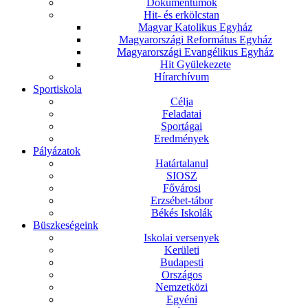
Dokumentumok
Hit- és erkölcstan
Magyar Katolikus Egyház
Magyarországi Református Egyház
Magyarországi Evangélikus Egyház
Hit Gyülekezete
Hírarchívum
Sportiskola
Célja
Feladatai
Sportágai
Eredmények
Pályázatok
Határtalanul
SIOSZ
Fővárosi
Erzsébet-tábor
Békés Iskolák
Büszkeségeink
Iskolai versenyek
Kerületi
Budapesti
Országos
Nemzetközi
Egyéni