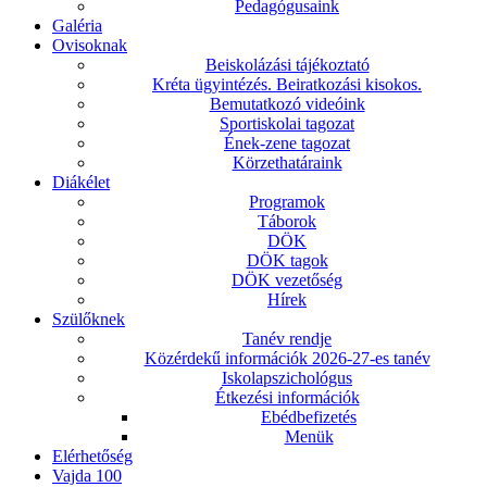
Pedagógusaink
Galéria
Ovisoknak
Beiskolázási tájékoztató
Kréta ügyintézés. Beiratkozási kisokos.
Bemutatkozó videóink
Sportiskolai tagozat
Ének-zene tagozat
Körzethatáraink
Diákélet
Programok
Táborok
DÖK
DÖK tagok
DÖK vezetőség
Hírek
Szülőknek
Tanév rendje
Közérdekű információk 2026-27-es tanév
Iskolapszichológus
Étkezési információk
Ebédbefizetés
Menük
Elérhetőség
Vajda 100