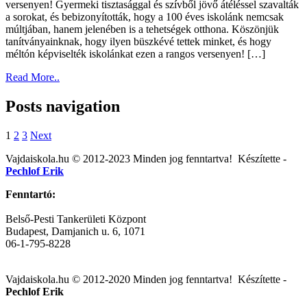
versenyen! Gyermeki tisztasággal és szívből jövő átéléssel szavalták
a sorokat, és bebizonyították, hogy a 100 éves iskolánk nemcsak
múltjában, hanem jelenében is a tehetségek otthona. Köszönjük
tanítványainknak, hogy ilyen büszkévé tettek minket, és hogy
méltón képviselték iskolánkat ezen a rangos versenyen! […]
Read More..
Posts navigation
1
2
3
Next
Vajdaiskola.hu © 2012-2023 Minden jog fenntartva! ‎‎‏‏‎ ‎Készítette -
Pechlof Erik
Fenntartó:
Belső-Pesti Tankerületi Központ
Budapest, Damjanich u. 6, 1071
06-1-795-8228
Vajdaiskola.hu © 2012-2020 Minden jog fenntartva! ‎‎‏‏‎ ‎Készítette -
Pechlof Erik