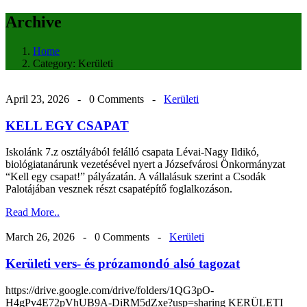
Archive
Home
Category:
Kerületi
April 23, 2026 -
0 Comments
-
Kerületi
KELL EGY CSAPAT
Iskolánk 7.z osztályából felálló csapata Lévai-Nagy Ildikó,
biológiatanárunk vezetésével nyert a Józsefvárosi Önkormányzat
“Kell egy csapat!” pályázatán. A vállalásuk szerint a Csodák
Palotájában vesznek részt csapatépítő foglalkozáson.
Read More..
March 26, 2026 -
0 Comments
-
Kerületi
Kerületi vers- és prózamondó alsó tagozat
https://drive.google.com/drive/folders/1QG3pO-
H4gPv4E72pVhUB9A-DiRM5dZxe?usp=sharing KERÜLETI