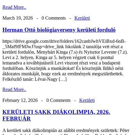
Read More..
March 19, 2026 -
0 Comments
-
Kerületi
Herman Ottó biológiaverseny kerületi forduló
https://drive.google.com/drive/folders/162canbJwhVEiBxd-6nB-
_5Maf9fFMJwJ?usp=drive_link Iskolánk 2 tanulója vett részt a
kerületi fordulón, Menyhárt Kinga (7.s) és Nyisztor Levente (7.z).
Levi a 2. helyen, Kinga az 5. helyen végzett csak 6 ponttal
lemaradva a továbbjutásról Levi viszont részt vesz a budapesti
fordulóban. Köszönjük a munkátokat! És köszönjük Ildikó néni
áldozatos munkáját, hogy ezek az eredmények megszülethettek.
Felkészítő tanár: Lévai-Nagy […]
Read More..
February 12, 2026 -
0 Comments
-
Kerületi
KERÜLETI SAKK DIÁKOLIMPIA, 2026.
FEBRUÁR
A kerületi sakk diákolimpián az alábbi eredmények születtek: Péter