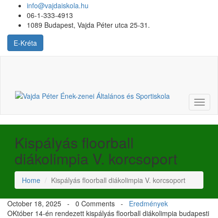
info@vajdaiskola.hu
06-1-333-4913
1089 Budapest, Vajda Péter utca 25-31.
E-Kréta
Login
or
Register
Toggl
naviga
Kispályás floorball
diákolimpia V. korcsoport
Home
Kispályás floorball diákolimpia V. korcsoport
October 18, 2025 -
0 Comments
-
Eredmények
OKtóber 14-én rendezett kispályás floorball diákolimpia budapesti