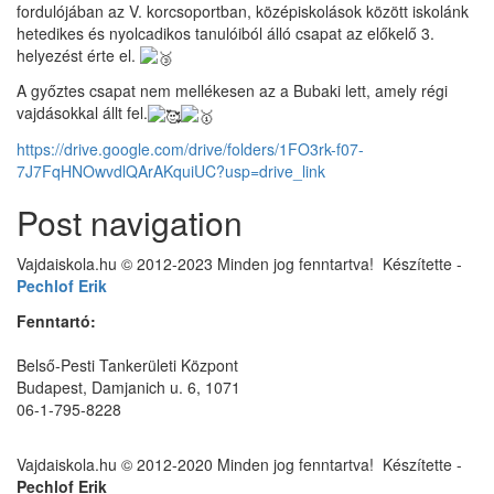
fordulójában az V. korcsoportban, középiskolások között iskolánk
hetedikes és nyolcadikos tanulóiból álló csapat az előkelő 3.
helyezést érte el.
A győztes csapat nem mellékesen az a Bubaki lett, amely régi
vajdásokkal állt fel.
https://drive.google.com/drive/folders/1FO3rk-f07-
7J7FqHNOwvdlQArAKquiUC?usp=drive_link
Post navigation
Vajdaiskola.hu © 2012-2023 Minden jog fenntartva! ‎‎‏‏‎ ‎Készítette -
Pechlof Erik
Fenntartó:
Belső-Pesti Tankerületi Központ
Budapest, Damjanich u. 6, 1071
06-1-795-8228
Vajdaiskola.hu © 2012-2020 Minden jog fenntartva! ‎‎‏‏‎ ‎Készítette -
Pechlof Erik