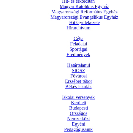
Hit- és erkölcstan
Magyar Katolikus Egyház
Magyarországi Református Egyház
Magyarországi Evangélikus Egyház
Hit Gyülekezete
Hírarchívum
Célja
Feladatai
Sportágai
Eredmények
Határtalanul
SIOSZ
Fővárosi
Erzsébet-tábor
Békés Iskolák
Iskolai versenyek
Kerületi
Budapesti
Országos
Nemzetközi
Egyéni
Pedagógusaink