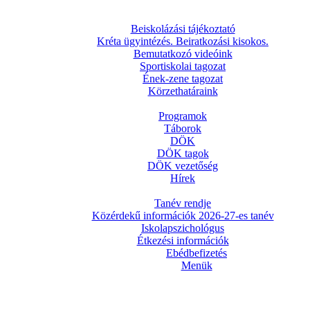
Beiskolázási tájékoztató
Kréta ügyintézés. Beiratkozási kisokos.
Bemutatkozó videóink
Sportiskolai tagozat
Ének-zene tagozat
Körzethatáraink
Programok
Táborok
DÖK
DÖK tagok
DÖK vezetőség
Hírek
Tanév rendje
Közérdekű információk 2026-27-es tanév
Iskolapszichológus
Étkezési információk
Ebédbefizetés
Menük