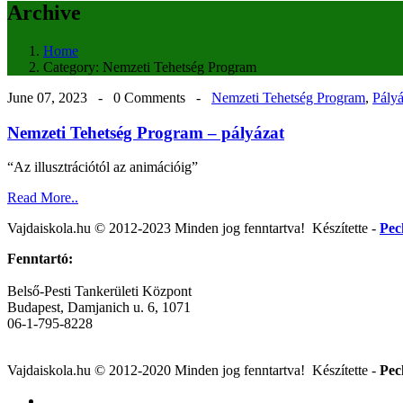
Archive
Home
Category:
Nemzeti Tehetség Program
June 07, 2023 -
0 Comments
-
Nemzeti Tehetség Program
,
Pály
Nemzeti Tehetség Program – pályázat
“Az illusztrációtól az animációig”
Read More..
Vajdaiskola.hu © 2012-2023 Minden jog fenntartva! ‎‎‏‏‎ ‎Készítette -
Pec
Fenntartó:
Belső-Pesti Tankerületi Központ
Budapest, Damjanich u. 6, 1071
06-1-795-8228
Vajdaiskola.hu © 2012-2020 Minden jog fenntartva! ‎‎‏‏‎ ‎Készítette -
Pec