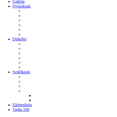
Galéria
Ovisoknak
Diákélet
Szülőknek
Elérhetőség
Vajda 100