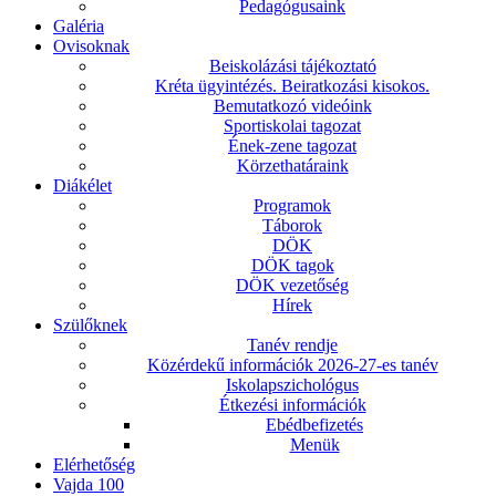
Pedagógusaink
Galéria
Ovisoknak
Beiskolázási tájékoztató
Kréta ügyintézés. Beiratkozási kisokos.
Bemutatkozó videóink
Sportiskolai tagozat
Ének-zene tagozat
Körzethatáraink
Diákélet
Programok
Táborok
DÖK
DÖK tagok
DÖK vezetőség
Hírek
Szülőknek
Tanév rendje
Közérdekű információk 2026-27-es tanév
Iskolapszichológus
Étkezési információk
Ebédbefizetés
Menük
Elérhetőség
Vajda 100