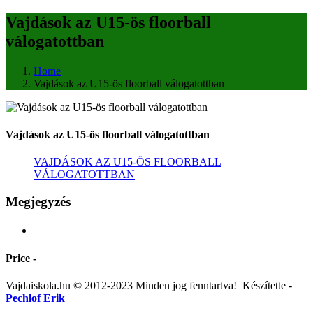
Vajdások az U15-ös floorball
válogatottban
Home
Vajdások az U15-ös floorball válogatottban
Vajdások az U15-ös floorball válogatottban
VAJDÁSOK AZ U15-ÖS FLOORBALL
VÁLOGATOTTBAN
Megjegyzés
Price -
Vajdaiskola.hu © 2012-2023 Minden jog fenntartva! ‎‎‏‏‎ ‎Készítette -
Pechlof Erik