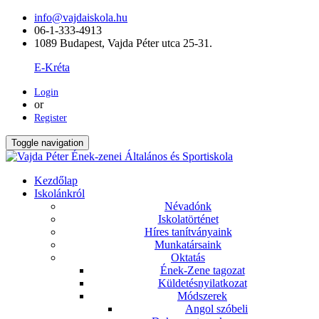
info@vajdaiskola.hu
06-1-333-4913
1089 Budapest, Vajda Péter utca 25-31.
E-Kréta
Login
or
Register
Toggle navigation
Kezdőlap
Iskolánkról
Névadónk
Iskolatörténet
Híres tanítványaink
Munkatársaink
Oktatás
Ének-Zene tagozat
Küldetésnyilatkozat
Módszerek
Angol szóbeli