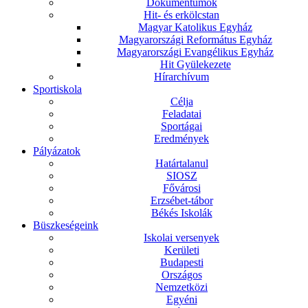
Dokumentumok
Hit- és erkölcstan
Magyar Katolikus Egyház
Magyarországi Református Egyház
Magyarországi Evangélikus Egyház
Hit Gyülekezete
Hírarchívum
Sportiskola
Célja
Feladatai
Sportágai
Eredmények
Pályázatok
Határtalanul
SIOSZ
Fővárosi
Erzsébet-tábor
Békés Iskolák
Büszkeségeink
Iskolai versenyek
Kerületi
Budapesti
Országos
Nemzetközi
Egyéni